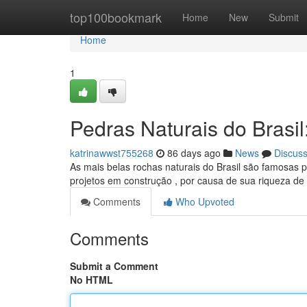
Home
top100bookmark
Home
New
Submit
Home
1
Pedras Naturais do Brasi
katrinawwst755268
86 days ago
News
Discus
As mais belas rochas naturais do Brasil são famosas 
projetos em construção , por causa de sua riqueza de
Comments
Who Upvoted
Comments
Submit a Comment
No HTML