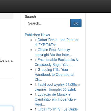
Search
Go
Published News
1
Daftar Resto Indo Populer
di FYP TikTok
1
Obtain Four-Acetoxy-
copyright Via the Inter...
1
Fashionable Backpacks &
tos para
Crossbody Bags: Your ...
1
Grasping ITIL: Your
Handbook to Operational
Dir...
1
Tacki pod wypiek 54x38cm
ciemne - komplet 50 sztuk
1
Locação de Munck e
Caminhão em Inocência e
Regi...
1
Orca Pro IPTV : Le Guide