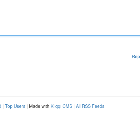
Rep
d
|
Top Users
| Made with
Kliqqi CMS
|
All RSS Feeds