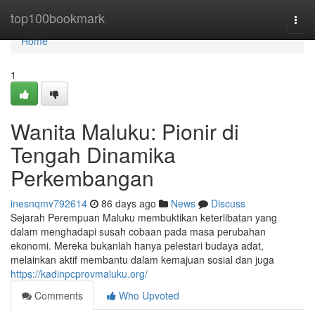
Home
top100bookmark
Togg
navi
Home
1
Wanita Maluku: Pionir di
Tengah Dinamika
Perkembangan
inesnqmv792614
86 days ago
News
Discuss
Sejarah Perempuan Maluku membuktikan keterlibatan yang
dalam menghadapi susah cobaan pada masa perubahan
ekonomi. Mereka bukanlah hanya pelestari budaya adat,
melainkan aktif membantu dalam kemajuan sosial dan juga
https://kadinpcprovmaluku.org/
Comments
Who Upvoted