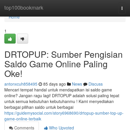
Home
top100bookmark
Togg
navi
Home
1
DRTOPUP: Sumber Pengisian
Saldo Game Online Paling
Oke!
antonxcuh858495
85 days ago
News
Discuss
Mencari tempat handal untuk mendapatkan isi saldo game
online? Jangan ragu lagi! DRTOPUP adalah solusi paling tepat
untuk semua kebutuhan kebutuhanmu ! Kami menyediakan
berbagai pilihan saldo untuk berbagai
https://guidemysocial.com/story6968690/drtopup-sumber-top-up-
game-online-terbaik
Comments
Who Upvoted