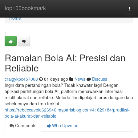
Home
top100bookmark
Togg
navi
Home
1
Ramalan Bola AI: Presisi dan
Reliable
craigykpc457008
81 days ago
News
Discuss
Ingin data pertandingan bola? Tidak khawatir lagi! Dengan
aplikasi perhitungan bola AI, platform menawarkan informasi
relatif akurat dan reliable. Metode tim dipelajari terus dengan data
sebelumnya dan tren terkini.
https://rebeccavoio626946.myparisblog.com/41829184/prediksi-
bola-ai-akurat-dan-reliable
Comments
Who Upvoted