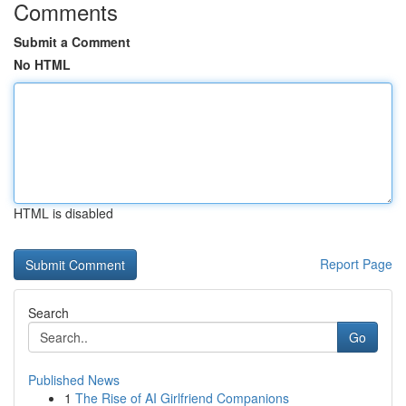
Comments
Submit a Comment
No HTML
HTML is disabled
Report Page
Search
Go
Published News
1
The Rise of AI Girlfriend Companions