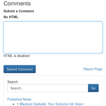
Comments
Submit a Comment
No HTML
HTML is disabled
Report Page
Search
Go
Published News
1
Blackout Eyeballs: Your Extreme Ink Vision