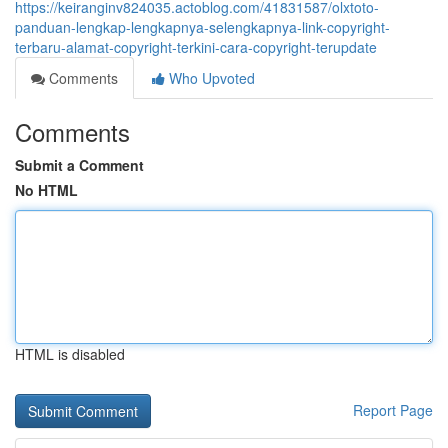
https://keiranginv824035.actoblog.com/41831587/olxtoto-
panduan-lengkap-lengkapnya-selengkapnya-link-copyright-
terbaru-alamat-copyright-terkini-cara-copyright-terupdate
Comments
Who Upvoted
Comments
Submit a Comment
No HTML
HTML is disabled
Report Page