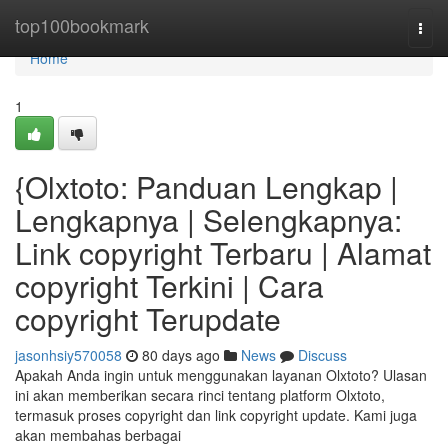
Home
top100bookmark
Togg
navi
Home
1
{Olxtoto: Panduan Lengkap |
Lengkapnya | Selengkapnya:
Link copyright Terbaru | Alamat
copyright Terkini | Cara
copyright Terupdate
jasonhsiy570058
80 days ago
News
Discuss
Apakah Anda ingin untuk menggunakan layanan Olxtoto? Ulasan
ini akan memberikan secara rinci tentang platform Olxtoto,
termasuk proses copyright dan link copyright update. Kami juga
akan membahas berbagai