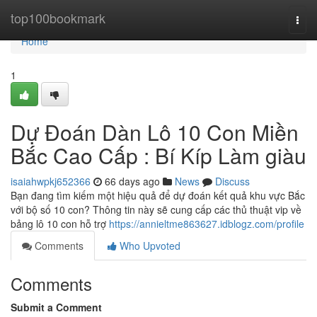
Home
top100bookmark
Togg
navi
Home
1
Dự Đoán Dàn Lô 10 Con Miền
Bắc Cao Cấp : Bí Kíp Làm giàu
isaiahwpkj652366
66 days ago
News
Discuss
Bạn đang tìm kiếm một hiệu quả để dự đoán kết quả khu vực Bắc
với bộ số 10 con? Thông tin này sẽ cung cấp các thủ thuật vip về
bảng lô 10 con hỗ trợ
https://annieltme863627.idblogz.com/profile
Comments
Who Upvoted
Comments
Submit a Comment