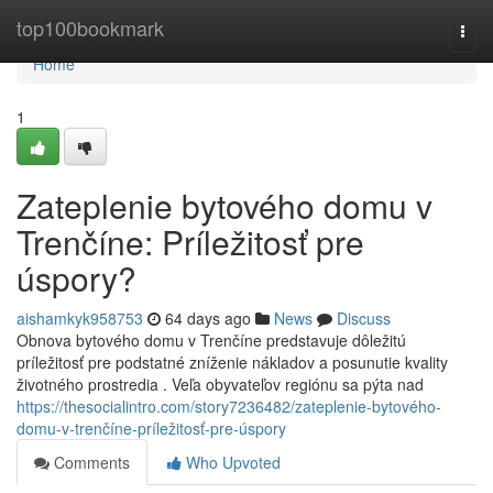
Home
top100bookmark
Togg
navi
Home
1
Zateplenie bytového domu v
Trenčíne: Príležitosť pre
úspory?
aishamkyk958753
64 days ago
News
Discuss
Obnova bytového domu v Trenčíne predstavuje dôležitú
príležitosť pre podstatné zníženie nákladov a posunutie kvality
životného prostredia . Veľa obyvateľov regiónu sa pýta nad
https://thesocialintro.com/story7236482/zateplenie-bytového-
domu-v-trenčíne-príležitosť-pre-úspory
Comments
Who Upvoted