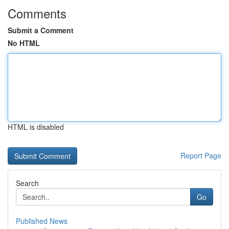
Comments
Submit a Comment
No HTML
HTML is disabled
Report Page
Search
Go
Published News