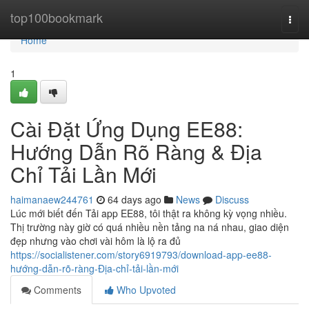
Home
top100bookmark
Togg
navi
Home
1
Cài Đặt Ứng Dụng EE88:
Hướng Dẫn Rõ Ràng & Địa
Chỉ Tải Lần Mới
haimanaew244761
64 days ago
News
Discuss
Lúc mới biết đến Tải app EE88, tôi thật ra không kỳ vọng nhiều.
Thị trường này giờ có quá nhiều nền tảng na ná nhau, giao diện
đẹp nhưng vào chơi vài hôm là lộ ra đủ
https://socialistener.com/story6919793/download-app-ee88-
hướng-dẫn-rõ-ràng-Địa-chỉ-tải-lần-mới
Comments
Who Upvoted