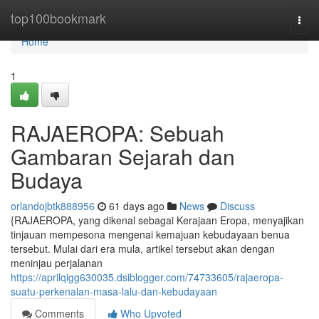
Home
top100bookmark
Togg
navi
Home
1
RAJAEROPA: Sebuah
Gambaran Sejarah dan
Budaya
orlandojbtk888956
61 days ago
News
Discuss
{RAJAEROPA, yang dikenal sebagai Kerajaan Eropa, menyajikan
tinjauan mempesona mengenai kemajuan kebudayaan benua
tersebut. Mulai dari era mula, artikel tersebut akan dengan
meninjau perjalanan
https://aprilqigg630035.dsiblogger.com/74733605/rajaeropa-
suatu-perkenalan-masa-lalu-dan-kebudayaan
Comments
Who Upvoted