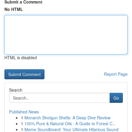
Submit a Comment
No HTML
HTML is disabled
Report Page
Search
Go
Published News
1
Monarch Shotgun Shells: A Deep Dive Review
1
100% Pure & Natural Oils : A Guide to Forest C...
1
Meme Soundboard: Your Ultimate Hilarious Sound