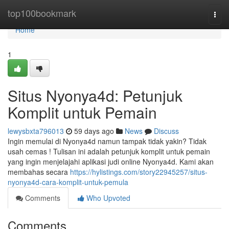
Home
top100bookmark
Togg
navi
Home
1
Situs Nyonya4d: Petunjuk
Komplit untuk Pemain
lewysbxta796013
59 days ago
News
Discuss
Ingin memulai di Nyonya4d namun tampak tidak yakin? Tidak
usah cemas ! Tulisan ini adalah petunjuk komplit untuk pemain
yang ingin menjelajahi aplikasi judi online Nyonya4d. Kami akan
membahas secara
https://hylistings.com/story22945257/situs-
nyonya4d-cara-komplit-untuk-pemula
Comments
Who Upvoted
Comments