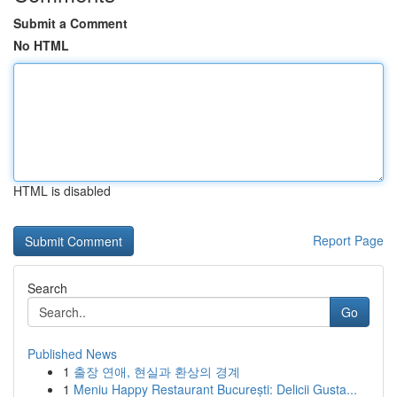
Submit a Comment
No HTML
HTML is disabled
Report Page
Search
Go
Published News
1
출장 연애, 현실과 환상의 경계
1
Meniu Happy Restaurant București: Delicii Gusta...