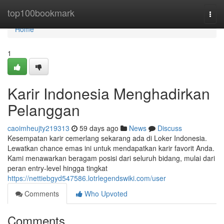
Home
top100bookmark
Togg
navi
Home
1
Karir Indonesia Menghadirkan
Pelanggan
caoimheujty219313
59 days ago
News
Discuss
Kesempatan karir cemerlang sekarang ada di Loker Indonesia.
Lewatkan chance emas ini untuk mendapatkan karir favorit Anda.
Kami menawarkan beragam posisi dari seluruh bidang, mulai dari
peran entry-level hingga tingkat
https://nettiebgyd547586.lotrlegendswiki.com/user
Comments
Who Upvoted
Comments