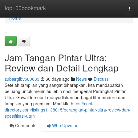
Home
top100bookmark
Togg
navi
Home
1
Jam Tangan Pintar Ultra:
Review dan Detail Lengkap
zubairglbv580663
60 days ago
News
Discuss
Setelah tampilan yang sangat diharapkan, kita mendapatkan
peluang untuk meninjau lebih rinci mengenai Perangkat Pintar
Ultra. Gawai tersebut menyediakan berbagai fitur modern dan
tampilan yang premium. Mari kita
https://cool-
directory.com/listings1138015/perangkat-pintar-ultra-review-dan-
spesifikasi-utuh
Comments
Who Upvoted