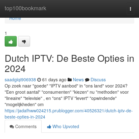
Home
top100bookmark
Togg
navi
Home
1
Dutch IPTV: De Beste Opties in
2024
saadglqi906938
61 days ago
News
Discuss
Op zoek naar "goede" "IPTV aanbod" in "ons land" voor 2024?
"Een groot aantal" "consumenten" "kiezen" nu "methoden" voor
"lineaire" "televisie" , en "ons" IPTV "levert" "opwindende"
"mogelijkheden" om
https://jadafhww024215.prublogger.com/40526321/dutch-iptv-de-
beste-opties-in-2024
Comments
Who Upvoted