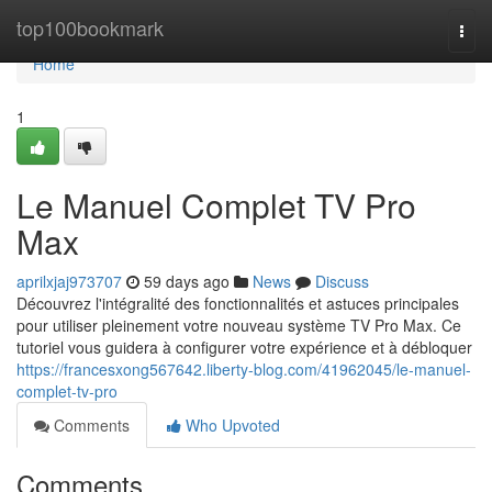
Home
top100bookmark
Togg
navi
Home
1
Le Manuel Complet TV Pro
Max
aprilxjaj973707
59 days ago
News
Discuss
Découvrez l'intégralité des fonctionnalités et astuces principales
pour utiliser pleinement votre nouveau système TV Pro Max. Ce
tutoriel vous guidera à configurer votre expérience et à débloquer
https://francesxong567642.liberty-blog.com/41962045/le-manuel-
complet-tv-pro
Comments
Who Upvoted
Comments