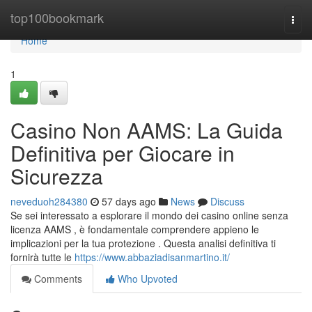
Home
top100bookmark
Togg
navi
Home
1
Casino Non AAMS: La Guida
Definitiva per Giocare in
Sicurezza
neveduoh284380
57 days ago
News
Discuss
Se sei interessato a esplorare il mondo dei casino online senza
licenza AAMS , è fondamentale comprendere appieno le
implicazioni per la tua protezione . Questa analisi definitiva ti
fornirà tutte le
https://www.abbaziadisanmartino.it/
Comments
Who Upvoted