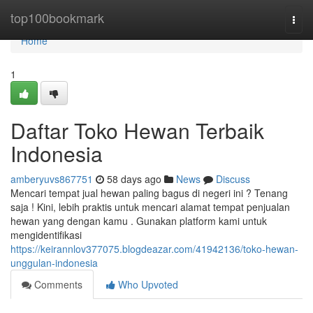
Home
top100bookmark
Togg
navi
Home
1
Daftar Toko Hewan Terbaik
Indonesia
amberyuvs867751
58 days ago
News
Discuss
Mencari tempat jual hewan paling bagus di negeri ini ? Tenang
saja ! Kini, lebih praktis untuk mencari alamat tempat penjualan
hewan yang dengan kamu . Gunakan platform kami untuk
mengidentifikasi
https://keirannlov377075.blogdeazar.com/41942136/toko-hewan-
unggulan-indonesia
Comments
Who Upvoted