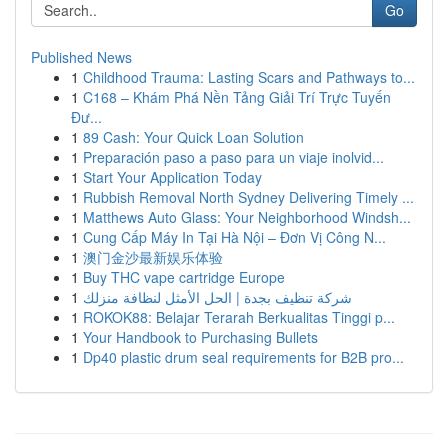
Go
Published News
1
Childhood Trauma: Lasting Scars and Pathways to...
1
C168 – Khám Phá Nền Tảng Giải Trí Trực Tuyến
Đư...
1
89 Cash: Your Quick Loan Solution
1
Preparación paso a paso para un viaje inolvid...
1
Start Your Application Today
1
Rubbish Removal North Sydney Delivering Timely ...
1
Matthews Auto Glass: Your Neighborhood Windsh...
1
Cung Cấp Máy In Tại Hà Nội – Đơn Vị Công N...
1
澳门金沙最新娱乐体验
1
Buy THC vape cartridge Europe
1
شركة تنظيف بجدة | الحل الأمثل لنظافة منزلك
1
ROKOK88: Belajar Terarah Berkualitas Tinggi p...
1
Your Handbook to Purchasing Bullets
1
Dp40 plastic drum seal requirements for B2B pro...