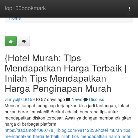
Home
top100bookmark
Togg
navi
Home
1
{Hotel Murah: Tips
Mendapatkan Harga Terbaik |
Inilah Tips Mendapatkan
Harga Penginapan Murah
vinnycijf746159
57 days ago
News
Discuss
Mencari tempat menginap terjangkau bisa jadi tantangan, tetapi
bukan berarti mustahil! Berikut adalah beberapa tips untuk
mendapatkan diskon terbesar. Awalnya dengan membandingkan
harga di berbagai platform
https://aadamohif060778.jiliblog.com/98112238/hotel-murah-tips-
mendapatkan-harga-terbaik-inilah-tips-mendapatkan-harga-hotel-