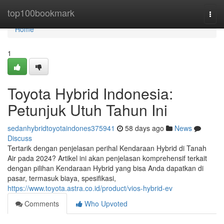
Home
top100bookmark
Togg
navi
Home
1
Toyota Hybrid Indonesia:
Petunjuk Utuh Tahun Ini
sedanhybridtoyotaindones375941
58 days ago
News
Discuss
Tertarik dengan penjelasan perihal Kendaraan Hybrid di Tanah
Air pada 2024? Artikel ini akan penjelasan komprehensif terkait
dengan pilihan Kendaraan Hybrid yang bisa Anda dapatkan di
pasar, termasuk biaya, spesifikasi,
https://www.toyota.astra.co.id/product/vios-hybrid-ev
Comments
Who Upvoted