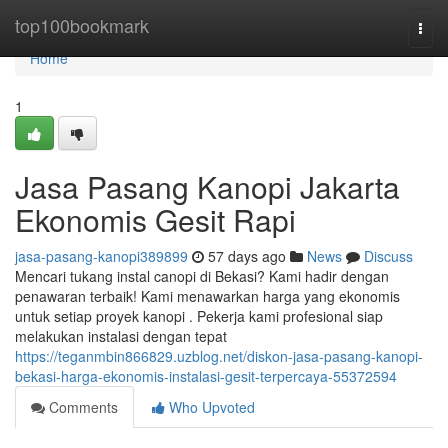
Home
top100bookmark
Togg
navi
Home
1
Jasa Pasang Kanopi Jakarta
Ekonomis Gesit Rapi
jasa-pasang-kanopi389899
57 days ago
News
Discuss
Mencari tukang instal canopi di Bekasi? Kami hadir dengan
penawaran terbaik! Kami menawarkan harga yang ekonomis
untuk setiap proyek kanopi . Pekerja kami profesional siap
melakukan instalasi dengan tepat
https://teganmbin866829.uzblog.net/diskon-jasa-pasang-kanopi-
bekasi-harga-ekonomis-instalasi-gesit-terpercaya-55372594
Comments
Who Upvoted