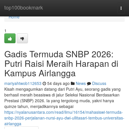
Home
top100bookmark
Togg
navi
Home
1
Gadis Termuda SNBP 2026:
Putri Raisi Meraih Harapan di
Kampus Airlangga
mariyahtwob112653
54 days ago
News
Discuss
Kisah mengagumkan datang dari Putri Ayu, seorang gadis yang
berhasil meraih beasiswa di jalur Seleksi Nasional Berdasarkan
Prestasi (SNBP) 2026. Ia yang tergolong muda, yakni hanya
quinze tahun, menjadikannya sebagai
https://nyalanusantara.com/read/ilmu/16154/mahasiswi-termuda-
snbp-2026-perjalanan-nursi-ayu-dwi-ullitasari-tembus-universitas-
airlangga