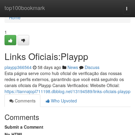
Home
top100bookmark
Togg
navi
Home
1
Links Oficiais:Playpp
playpp366564
58 days ago
News
Discuss
Esta página serve como hub oficial de verificação das nossas
redes e perfis externos, garantindo que você está seguindo os
canais oficiais da Playpp Canais Verificados: Website Oficial:
https://tiannajopl711198.dbblog.net/13194589/links-oficiais-playpp
Comments
Who Upvoted
Comments
Submit a Comment
No HTML