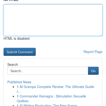
HTML is disabled
Report Page
Search
Go
Published News
1
AI Grampa Complete Review: The Ultimate Guide
t...
1
Commander Kamagra : Stimulation Sexuelle
Québec
1
AI Writing Production: The New Scene