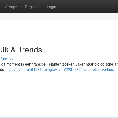
Groups
Register
Login
Bulk & Trends
Discuss
dit moment in een transitie . Klanten zoeken vaker naar biologische ar
n de
https://cyrusrplr619312.blogtov.com/22315750/cosmetica-verkoop-