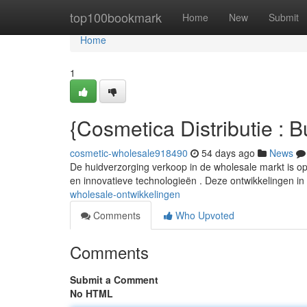
Home
top100bookmark
Home
New
Submit
Home
1
{Cosmetica Distributie : 
cosmetic-wholesale918490
54 days ago
News
De huidverzorging verkoop in de wholesale markt is op 
en innovatieve technologieën . Deze ontwikkelingen i
wholesale-ontwikkelingen
Comments
Who Upvoted
Comments
Submit a Comment
No HTML