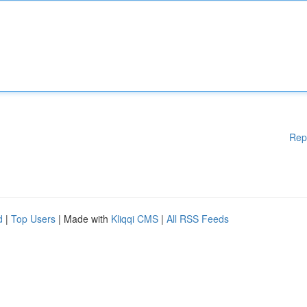
Rep
d
|
Top Users
| Made with
Kliqqi CMS
|
All RSS Feeds