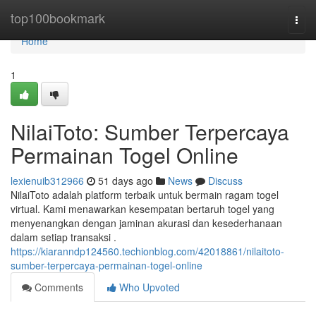
Home
top100bookmark
Togg
navi
Home
1
NilaiToto: Sumber Terpercaya
Permainan Togel Online
lexienuib312966
51 days ago
News
Discuss
NilaiToto adalah platform terbaik untuk bermain ragam togel
virtual. Kami menawarkan kesempatan bertaruh togel yang
menyenangkan dengan jaminan akurasi dan kesederhanaan
dalam setiap transaksi .
https://kiaranndp124560.techionblog.com/42018861/nilaitoto-
sumber-terpercaya-permainan-togel-online
Comments
Who Upvoted