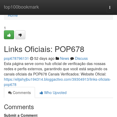
Home
top100bookmark
Togg
navi
Home
1
Links Oficiais: POP678
pop678796131
52 days ago
News
Discuss
Esta página serve como hub oficial de verificação das nossas
redes e perfis externos, garantindo que você está seguindo os
canais oficiais da POP678 Canais Verificados: Website Oficial:
https://elijahyjbu194314.bloggactivo.com/39304913/links-oficiais-
pop678
Comments
Who Upvoted
Comments
Submit a Comment