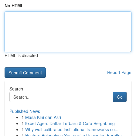
No HTML
HTML is disabled
Report Page
Search
Go
Published News
1
Masa Kini dan Asri
1
9xbet Agen: Daftar Terbaru & Cara Bergabung
1
Why well-calibrated institutional frameworks co...
1
Restore Belongings Space with Unwanted Furnitur...