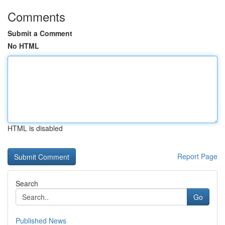
Comments
Submit a Comment
No HTML
HTML is disabled
Report Page
Search
Go
Published News