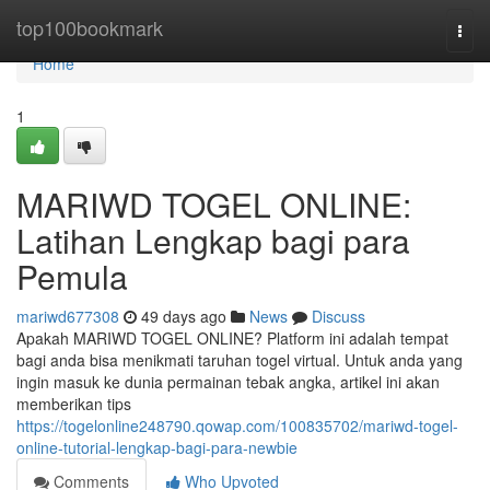
Home
top100bookmark
Togg
navi
Home
1
MARIWD TOGEL ONLINE:
Latihan Lengkap bagi para
Pemula
mariwd677308
49 days ago
News
Discuss
Apakah MARIWD TOGEL ONLINE? Platform ini adalah tempat
bagi anda bisa menikmati taruhan togel virtual. Untuk anda yang
ingin masuk ke dunia permainan tebak angka, artikel ini akan
memberikan tips
https://togelonline248790.qowap.com/100835702/mariwd-togel-
online-tutorial-lengkap-bagi-para-newbie
Comments
Who Upvoted