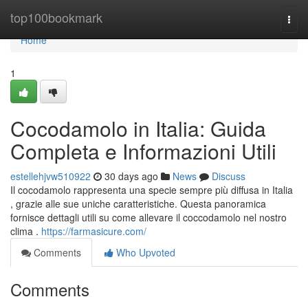
Home
top100bookmark
Togg
navi
Home
1
Cocodamolo in Italia: Guida
Completa e Informazioni Utili
estellehjvw510922
30 days ago
News
Discuss
Il cocodamolo rappresenta una specie sempre più diffusa in Italia
, grazie alle sue uniche caratteristiche. Questa panoramica
fornisce dettagli utili su come allevare il coccodamolo nel nostro
clima .
https://farmasicure.com/
Comments
Who Upvoted
Comments