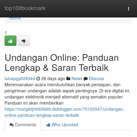
Home
top100bookmark
Togg
navi
Home
1
Undangan Online: Panduan
Lengkap & Saran Terbaik
luluspgy609344
28 days ago
News
Discuss
Merencanakan acara membutuhkan banyak persiapan, dan
pengiriman undangan adalah aspek pentingnya. Di era digital ini,
undangan elektronik menjadi alternatif yang semakin populer.
Panduan ini akan memberikan
https://margiefjrt065669.dsiblogger.com/75193547/undangan-
online-panduan-lengkap-saran-terbaik
Comments
Who Upvoted