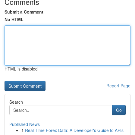
Comments
Submit a Comment
No HTML
HTML is disabled
Report Page
Search
Go
Published News
1
Real-Time Forex Data: A Developer's Guide to APIs