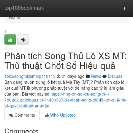
Home
top100bookmark
Togg
navi
Home
1
Phân tích Song Thủ Lô XS MT:
Thủ thuật Chốt Số Hiệu quả
soicusongthlxsmtvp410113
31 days ago
News
Discuss
Bạn đang muốn trúng lô kết quả Mã Tây (MT)? Phân tích cặp lô
kết quả MT là phương pháp tuyệt vời để nâng cao tỷ lệ làm giàu
của bạn. Bài viết này sẽ
https://hng-dn-soi-cu-song-th-l-
780202.getblogs.net/74490367/dự-đoán-song-thủ-lô-kết-quả-mt-
bí-quyết-bắt-số-an-toàn
Comments
Who Upvoted
Comments