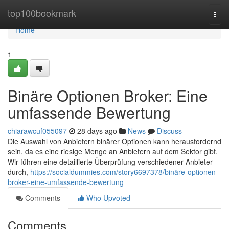
Home
top100bookmark
Togg
navi
Home
1
Binäre Optionen Broker: Eine
umfassende Bewertung
chiarawcuf055097
28 days ago
News
Discuss
Die Auswahl von Anbietern binärer Optionen kann herausfordernd
sein, da es eine riesige Menge an Anbietern auf dem Sektor gibt.
Wir führen eine detaillierte Überprüfung verschiedener Anbieter
durch,
https://socialdummies.com/story6697378/binäre-optionen-
broker-eine-umfassende-bewertung
Comments
Who Upvoted
Comments