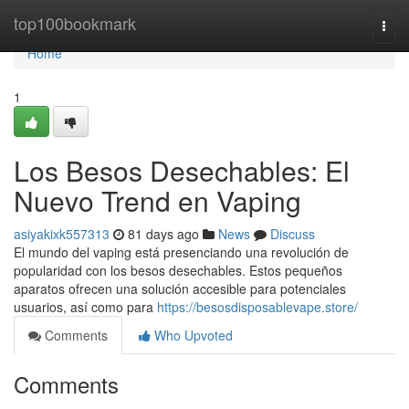
Home
top100bookmark
Togg
navi
Home
1
Los Besos Desechables: El
Nuevo Trend en Vaping
asiyakixk557313
81 days ago
News
Discuss
El mundo del vaping está presenciando una revolución de
popularidad con los besos desechables. Estos pequeños
aparatos ofrecen una solución accesible para potenciales
usuarios, así como para
https://besosdisposablevape.store/
Comments
Who Upvoted
Comments